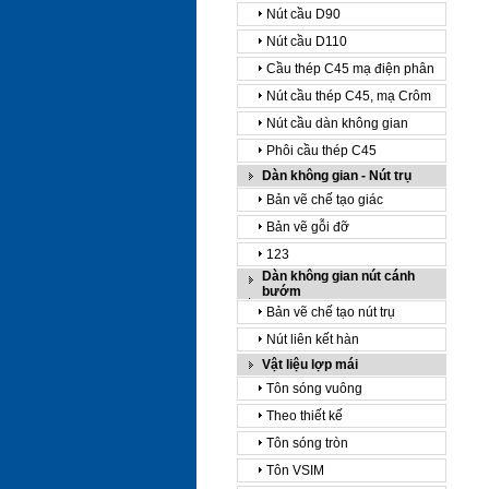
Nút cầu D90
Nút cầu D110
Cầu thép C45 mạ điện phân
Nút cầu thép C45, mạ Crôm
Nút cầu dàn không gian
Phôi cầu thép C45
Dàn không gian - Nút trụ
Bản vẽ chế tạo giác
Bản vẽ gỗi đỡ
123
Dàn không gian nút cánh
bướm
Bản vẽ chế tạo nút trụ
Nút liên kết hàn
Vật liệu lợp mái
Tôn sóng vuông
Theo thiết kế
Tôn sóng tròn
Tôn VSIM