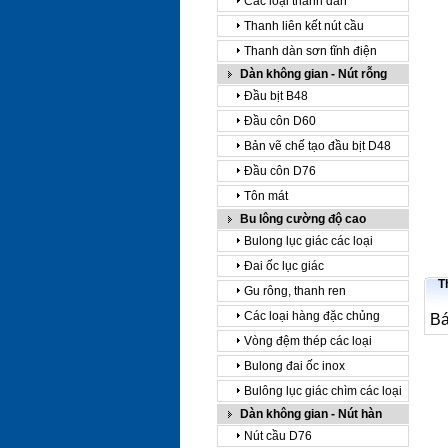
Các loại thanh dàn
Thanh liên kết nút cầu
Thanh dàn sơn tĩnh điện
Dàn không gian - Nút rỗng
Đầu bịt B48
Đầu côn D60
Bản vẽ chế tạo đầu bịt D48
Đầu côn D76
Tôn mát
Bu lông cường độ cao
Bulong lục giác các loại
Đai ốc lục giác
T
Gu rông, thanh ren
Các loại hàng đặc chủng
Bá
Vòng đệm thép các loại
Bulong đai ốc inox
Bulông lục giác chìm các loại
Dàn không gian - Nút hàn
Nút cầu D76