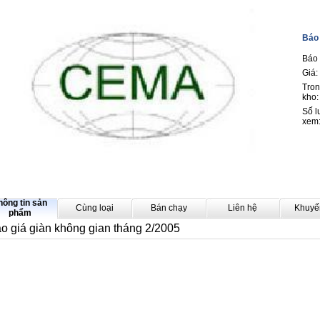
Báo 
Báo 
Giá:
Tro
kho:
Số 
xem
hông tin sản
Cùng loại
Bán chạy
Liên hệ
Khuyế
phẩm
o giá giàn không gian tháng 2/2005