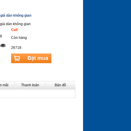
giá dàn không gian
giá dàn không gian
Call
ng
Còn hàng
lư᲋t
26718
:
n mãi
Thanh toán
Bản đồ