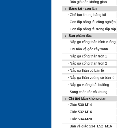
Báo giá dàn không gian
Băng tải - con lăn
Chế tạo khung băng tải
Con lắp băng tải công nghiệp
Con lắp băng tải trong lắp ráp
Sản phẩm đúc
Nắp ga cống thân hình vuông
Ghi bảo vệ gốc cây xanh
Nắp ga cống thân tròn 1
Nắp ga cống thân tròn 2
Nắp ga thân có bản lề
Nắp ga thân vuông có bản lề
Nắp ga vuông bắt bulông
Song chắn rác và khung
Chi tiết ldàn không gian
Giác S30-M14
Giác S32-M16
Giác S34-M20
Bản vẽ giác S34_L52_M16