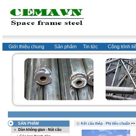
Giới thiệu chung
Sản phẩm
Tin tức
Công trình ti
SẢN PHẨM
Kết cấu thép - Phi tiêu chuẩn
>>
Dàn không gian - Nút cầu