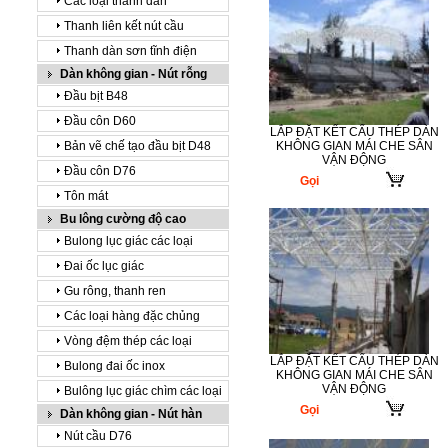
Các loại thanh dàn
Thanh liên kết nút cầu
Thanh dàn sơn tĩnh điện
Dàn không gian - Nút rỗng
Đầu bịt B48
Đầu côn D60
LẮP ĐẶT KẾT CẤU THÉP DÀN
Bản vẽ chế tạo đầu bịt D48
KHÔNG GIAN MÁI CHE SÂN
VẬN ĐỘNG
Đầu côn D76
Gọi
Tôn mát
Bu lông cường độ cao
Bulong lục giác các loại
Đai ốc lục giác
Gu rông, thanh ren
Các loại hàng đặc chủng
Vòng đệm thép các loại
LẮP ĐẶT KẾT CẤU THÉP DÀN
Bulong đai ốc inox
KHÔNG GIAN MÁI CHE SÂN
VẬN ĐỘNG
Bulông lục giác chìm các loại
Gọi
Dàn không gian - Nút hàn
Nút cầu D76