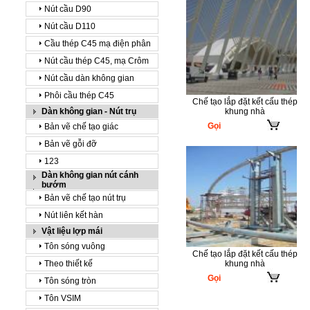
Nút cầu D90
Nút cầu D110
Cầu thép C45 mạ điện phân
Nút cầu thép C45, mạ Crôm
Nút cầu dàn không gian
Phôi cầu thép C45
Chế tạo lắp đặt kết cấu thép
Dàn không gian - Nút trụ
khung nhà
Gọi
Bản vẽ chế tạo giác
Bản vẽ gỗi đỡ
123
Dàn không gian nút cánh
bướm
Bản vẽ chế tạo nút trụ
Nút liên kết hàn
Vật liệu lợp mái
Tôn sóng vuông
Chế tạo lắp đặt kết cấu thép
Theo thiết kế
khung nhà
Gọi
Tôn sóng tròn
Tôn VSIM