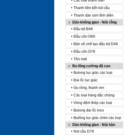
Các loại thanh dàn
Thanh liên kết nút cầu
Thanh dàn sơn tĩnh điện
Dàn không gian - Nút rỗng
Đầu bịt B48
Đầu côn D60
Bản vẽ chế tạo đầu bịt D48
Đầu côn D76
Tôn mát
Bu lông cường độ cao
Bulong lục giác các loại
Đai ốc lục giác
Gu rông, thanh ren
Các loại hàng đặc chủng
Vòng đệm thép các loại
Bulong đai ốc inox
Bulông lục giác chìm các loại
Dàn không gian - Nút hàn
Nút cầu D76