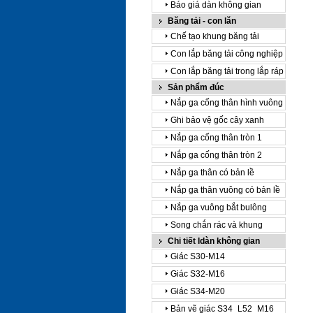
Báo giá dàn không gian
Băng tải - con lăn
Chế tạo khung băng tải
Con lắp băng tải công nghiệp
Con lắp băng tải trong lắp ráp
Sản phẩm đúc
Nắp ga cống thân hình vuông
Ghi bảo vệ gốc cây xanh
Nắp ga cống thân tròn 1
Nắp ga cống thân tròn 2
Nắp ga thân có bản lề
Nắp ga thân vuông có bản lề
Nắp ga vuông bắt bulông
Song chắn rác và khung
Chi tiết ldàn không gian
Giác S30-M14
Giác S32-M16
Giác S34-M20
Bản vẽ giác S34_L52_M16