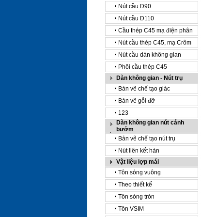
Nút cầu D90
Nút cầu D110
Cầu thép C45 mạ điện phân
Nút cầu thép C45, mạ Crôm
Nút cầu dàn không gian
Phôi cầu thép C45
Dàn không gian - Nút trụ
Bản vẽ chế tạo giác
Bản vẽ gỗi đỡ
123
Dàn không gian nút cánh
bướm
Bản vẽ chế tạo nút trụ
Nút liên kết hàn
Vật liệu lợp mái
Tôn sóng vuông
Theo thiết kế
Tôn sóng tròn
Tôn VSIM