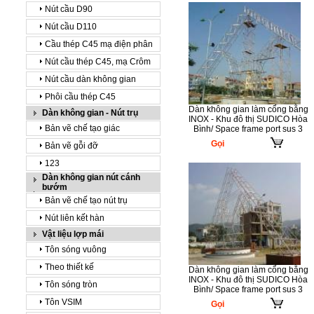
Nút cầu D90
Nút cầu D110
Cầu thép C45 mạ điện phân
Nút cầu thép C45, mạ Crôm
Nút cầu dàn không gian
Phôi cầu thép C45
Dàn không gian làm cổng bằng
Dàn không gian - Nút trụ
INOX - Khu đô thị SUDICO Hòa
Bản vẽ chế tạo giác
Bình/ Space frame port sus 3
Gọi
Bản vẽ gỗi đỡ
123
Dàn không gian nút cánh
bướm
Bản vẽ chế tạo nút trụ
Nút liên kết hàn
Vật liệu lợp mái
Tôn sóng vuông
Theo thiết kế
Dàn không gian làm cổng bằng
INOX - Khu đô thị SUDICO Hòa
Tôn sóng tròn
Bình/ Space frame port sus 3
Tôn VSIM
Gọi