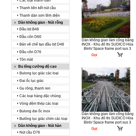
Các loại thanh dàn
Thanh liên kết nút cầu
Thanh dàn sơn tĩnh điện
Dàn không gian - Nút rỗng
Đầu bịt B48
Đầu côn D60
Dàn không gian làm cổng bằng
Bản vẽ chế tạo đầu bịt D48
INOX - Khu đô thị SUDICO Hòa
Bình/ Space frame port sus 3
Đầu côn D76
Gọi
Tôn mát
Bu lông cường độ cao
Bulong lục giác các loại
Đai ốc lục giác
Gu rông, thanh ren
Các loại hàng đặc chủng
Vòng đệm thép các loại
Bulong đai ốc inox
Dàn không gian làm cổng bằng
INOX - Khu đô thị SUDICO Hòa
Bulông lục giác chìm các loại
Bình/ Space frame port sus 3
Dàn không gian - Nút hàn
Gọi
Nút cầu D76