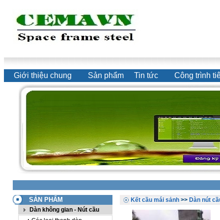
Giới thiệu chung
Sản phẩm
Tin tức
Công trình ti
SẢN PHẨM
Kết cầu mái sảnh
>>
Dàn nút cầ
Dàn không gian - Nút cầu