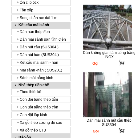
tôn cliplock
Tôn xốp
Song chắn rác dài 1 m
Kết cầu mái sảnh
Dàn hàn thép đen
Dàn mái sảnh sơn tĩnh điện
Dàn nút cầu (SUS304 )
Dàn không gian làm cổng bằng
Dàn nút hàn (SUS304 )
INOX
Kết cấu mái sảnh - hàn
Gọi
Mái sảnh -hàn ( SUS201)
Sảnh mái bằng kính
Nhà thép tiền chế
Theo thiết kế
Con đội bằng thép tấm
Con đội bằng thép tròn
Con đội lắp kính
Dàn mái sảnh nút cầu thép
Xà gồ thép cường độ cao
SUS304
Xà gồ thép CT3
Gọi
Bảo ôn