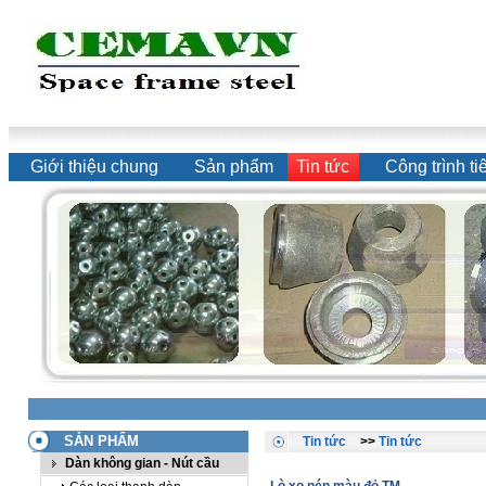
Giới thiệu chung
Sản phẩm
Tin tức
Công trình ti
SẢN PHẨM
Tin tức
>>
Tin tức
Dàn không gian - Nút cầu