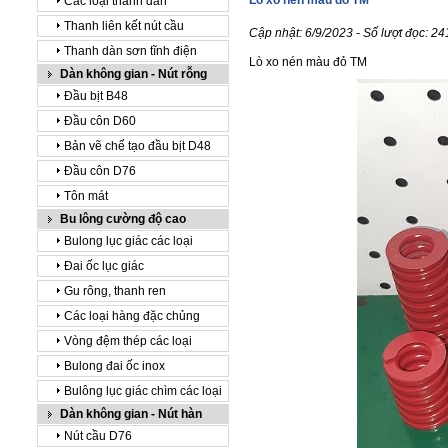
Lò xo nén màu đỏ TM
Các loại thanh dàn
Thanh liên kết nút cầu
Cập nhật: 6/9/2023 - Số lượt đọc: 24
Thanh dàn sơn tĩnh điện
Lò xo nén màu đỏ TM
Dàn không gian - Nút rỗng
Đầu bịt B48
Đầu côn D60
Bản vẽ chế tạo đầu bịt D48
Đầu côn D76
Tôn mát
Bu lông cường độ cao
Bulong lục giác các loại
Đai ốc lục giác
Gu rông, thanh ren
Các loại hàng đặc chủng
Vòng đệm thép các loại
Bulong đai ốc inox
Bulông lục giác chìm các loại
Dàn không gian - Nút hàn
Nút cầu D76