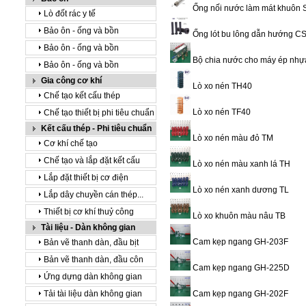
Ống nối nước làm mát khuôn 
Lò đốt rác y tế
Bảo ôn - ống và bồn
Ống lót bu lông dẫn hướng C
Bảo ôn - ống và bồn
Bộ chia nước cho máy ép nhự
Bảo ôn - ống và bồn
Gia công cơ khí
Lò xo nén TH40
Chế tạo kết cấu thép
Lò xo nén TF40
Chế tạo thiết bị phi tiêu chuẩn
Kết cấu thép - Phi tiêu chuẩn
Lò xo nén màu đỏ TM
Cơ khí chế tạo
Chế tạo và lắp đặt kết cấu
Lò xo nén màu xanh lá TH
Lắp đặt thiết bị cơ điện
Lò xo nén xanh dương TL
Lắp dây chuyền cán thép...
Thiết bị cơ khí thuỷ công
Lò xo khuôn màu nâu TB
Tài liệu - Dàn không gian
Cam kẹp ngang GH-203F
Bản vẽ thanh dàn, đầu bịt
Bản vẽ thanh dàn, đầu côn
Cam kẹp ngang GH-225D
Ứng dựng dàn không gian
Tải tài liệu dàn không gian
Cam kẹp ngang GH-202F