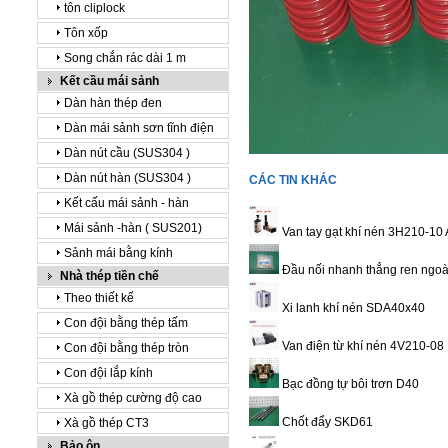
tôn cliplock
Tôn xốp
Song chắn rác dài 1 m
Kết cầu mái sảnh
Dàn hàn thép đen
Dàn mái sảnh sơn tĩnh điện
Dàn nút cầu (SUS304 )
Dàn nút hàn (SUS304 )
CÁC TIN KHÁC
Kết cấu mái sảnh - hàn
Mái sảnh -hàn ( SUS201)
Van tay gạt khí nén 3H210-10
Sảnh mái bằng kính
Đầu nối nhanh thẳng ren ngoà
Nhà thép tiền chế
Theo thiết kế
Xi lanh khí nén SDA40x40
Con đội bằng thép tấm
Van điện từ khí nén 4V210-08
Con đội bằng thép tròn
Con đội lắp kính
Bạc đồng tự bôi trơn D40
Xà gồ thép cường độ cao
Chốt đẩy SKD61
Xà gồ thép CT3
Bảo ôn