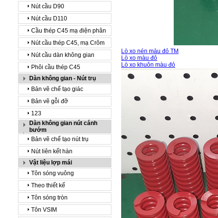
Nút cầu D90
Nút cầu D110
Cầu thép C45 mạ điện phân
Nút cầu thép C45, mạ Crôm
Lò xo nén màu đỏ TM
Nút cầu dàn không gian
Lò xo màu đỏ
Lò xo khuôn màu đỏ
Phôi cầu thép C45
Dàn không gian - Nút trụ
Bản vẽ chế tạo giác
Bản vẽ gỗi đỡ
123
Dàn không gian nút cánh
bướm
Bản vẽ chế tạo nút trụ
Nút liên kết hàn
Vật liệu lợp mái
Tôn sóng vuông
Theo thiết kế
Tôn sóng tròn
Tôn VSIM