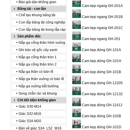
Báo giá dàn không gian
Cam kẹp ngang GH-201A
Băng tải - con lăn
Chế tạo khung băng tải
Cam kẹp ngang GH-201B
Con lắp băng tải công nghiệp
Cam kẹp ngang GH-201C
Con lắp băng tải trong lắp ráp
Sản phẩm đúc
Cam kẹp ngang GH-201
Nắp ga cống thân hình vuông
Ghi bảo vệ gốc cây xanh
Cam kẹp đứng GH-101A
Nắp ga cống thân tròn 1
Cam kẹp đứng GH-101H
Nắp ga cống thân tròn 2
Nắp ga thân có bản lề
Cam kẹp đứng GH-101B
Nắp ga thân vuông có bản lề
Cam kẹp đứng GH-12205
Nắp ga vuông bắt bulông
Song chắn rác và khung
Cam kẹp đứng GH-12132
Chi tiết ldàn không gian
Cam kẹp đứng GH-11412
Giác S30-M14
Giác S32-M16
Cam kẹp đứng GH-102B
Giác S34-M20
Cam kẹp đứng GH-101D
Bản vẽ giác S34_L52_M16