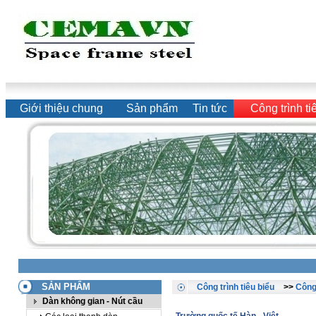
Giới thiệu chung
Sản phẩm
Tin tức
Công trình ti
SẢN PHẨM
Công trình tiêu biểu
>>
Công 
Dàn không gian - Nút cầu