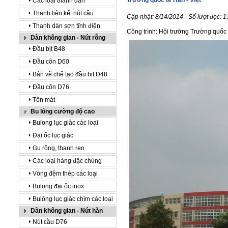
Trường quốc tế Hàn - Việt
Các loại thanh dàn
Thanh liên kết nút cầu
Cập nhật: 8/14/2014 - Số lượt đọc: 
Thanh dàn sơn tĩnh điện
Công trình: Hội trường Trường quốc
Dàn không gian - Nút rỗng
Đầu bịt B48
Đầu côn D60
Bản vẽ chế tạo đầu bịt D48
Đầu côn D76
Tôn mát
Bu lông cường độ cao
Bulong lục giác các loại
Đai ốc lục giác
Gu rông, thanh ren
Các loại hàng đặc chủng
Vòng đệm thép các loại
Bulong đai ốc inox
Bulông lục giác chìm các loại
Dàn không gian - Nút hàn
Nút cầu D76