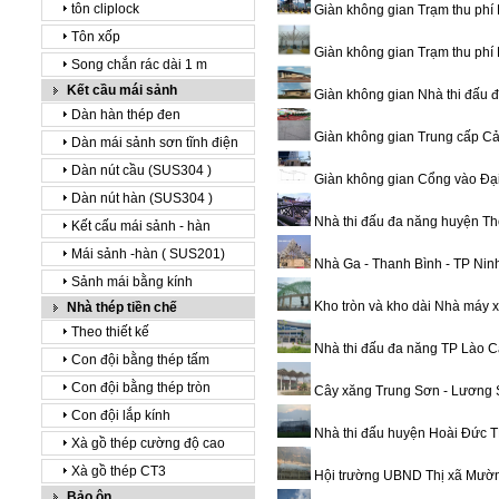
tôn cliplock
Giàn không gian Trạm thu ph
Tôn xốp
Giàn không gian Trạm thu phí
Song chắn rác dài 1 m
Kết cầu mái sảnh
Giàn không gian Nhà thi đấu 
Dàn hàn thép đen
Giàn không gian Trung cấp Cả
Dàn mái sảnh sơn tĩnh điện
Dàn nút cầu (SUS304 )
Giàn không gian Cổng vào Đại
Dàn nút hàn (SUS304 )
Nhà thi đấu đa năng huyện Thố
Kết cấu mái sảnh - hàn
Mái sảnh -hàn ( SUS201)
Nhà Ga - Thanh Bình - TP Ninh 
Sảnh mái bằng kính
Kho tròn và kho dài Nhà máy x
Nhà thép tiền chế
Theo thiết kế
Nhà thi đấu đa năng TP Lào Ca
Con đội bằng thép tấm
Con đội bằng thép tròn
Cây xăng Trung Sơn - Lương S
Con đội lắp kính
Nhà thi đấu huyện Hoài Đức T
Xà gồ thép cường độ cao
Xà gồ thép CT3
Hội trường UBND Thị xã Mường
Bảo ôn