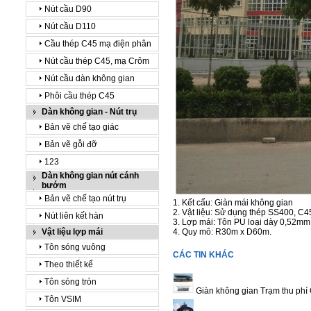
Nút cầu D90
Nút cầu D110
Cầu thép C45 mạ điện phân
Nút cầu thép C45, mạ Crôm
Nút cầu dàn không gian
Phôi cầu thép C45
Dàn không gian - Nút trụ
Bản vẽ chế tạo giác
Bản vẽ gỗi đỡ
123
Dàn không gian nút cánh
bướm
Bản vẽ chế tạo nút trụ
1. Kết cấu: Giàn mái không gian
2. Vật liệu: Sử dụng thép SS400, C
Nút liên kết hàn
3. Lợp mái: Tôn PU loại dày 0,52mm
Vật liệu lợp mái
4. Quy mô: R30m x D60m.
Tôn sóng vuông
CÁC TIN KHÁC
Theo thiết kế
Tôn sóng tròn
Giàn không gian Trạm thu phí
Tôn VSIM