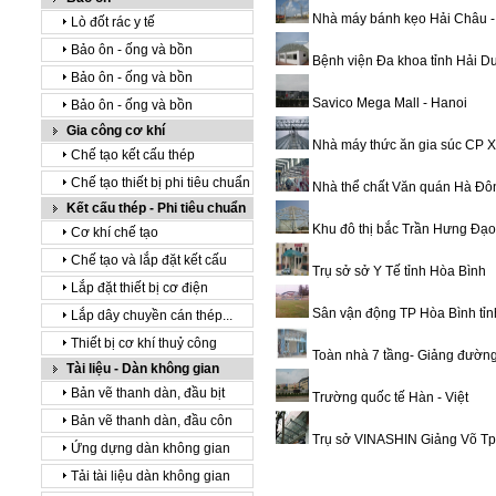
Nhà máy bánh kẹo Hải Châu 
Lò đốt rác y tế
Bảo ôn - ống và bồn
Bệnh viện Đa khoa tỉnh Hải 
Bảo ôn - ống và bồn
Savico Mega Mall - Hanoi
Bảo ôn - ống và bồn
Gia công cơ khí
Nhà máy thức ăn gia súc CP X
Chế tạo kết cấu thép
Chế tạo thiết bị phi tiêu chuẩn
Nhà thể chất Văn quán Hà Đô
Kết cấu thép - Phi tiêu chuẩn
Khu đô thị bắc Trần Hưng Đạ
Cơ khí chế tạo
Chế tạo và lắp đặt kết cấu
Trụ sở sở Y Tế tỉnh Hòa Bình
Lắp đặt thiết bị cơ điện
Sân vận động TP Hòa Bình tỉn
Lắp dây chuyền cán thép...
Thiết bị cơ khí thuỷ công
Toàn nhà 7 tầng- Giảng đườn
Tài liệu - Dàn không gian
Bản vẽ thanh dàn, đầu bịt
Trường quốc tế Hàn - Việt
Bản vẽ thanh dàn, đầu côn
Trụ sở VINASHIN Giảng Võ Tp
Ứng dựng dàn không gian
Tải tài liệu dàn không gian